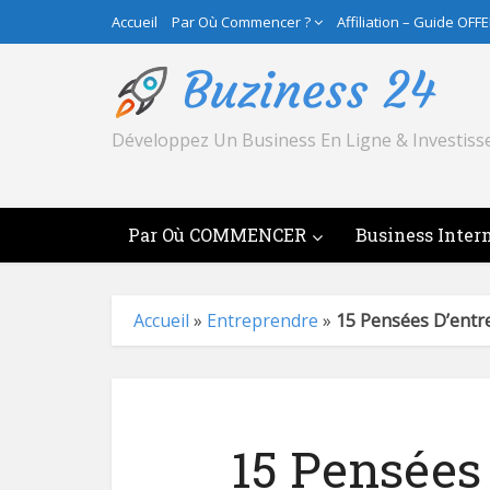
Accueil
Par Où Commencer ?
Affiliation – Guide OFF
Développez Un Business En Ligne & Investiss
Par Où COMMENCER
Business Inter
Accueil
»
Entreprendre
»
15 Pensées D’entr
15 Pensées