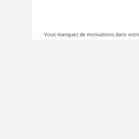
Vous manquez de motivations dans votre
de devenir entrepreneur à succès ? Aprè
livres d’entrepreneur à succès
, et puisse
15 pensées d’entrepreneur à succès.