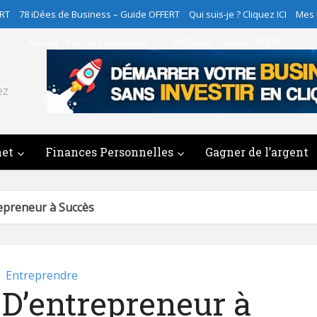
ERT
78 iDées de Business – Guide OFFERT
Qui suis-je ? Cliquez ICI
Mes
Accueil
Par Où Commencer ?
Affiliation – Guide OFFERT
78 iDées de Business – Guide OFFERT
ez
Qui suis-je ? Cliquez ICI
Mes Programmes
Contact
net
Finances Personnelles
Gagner de l’argent
epreneur à Succès
Entreprendre
 D’entrepreneur à