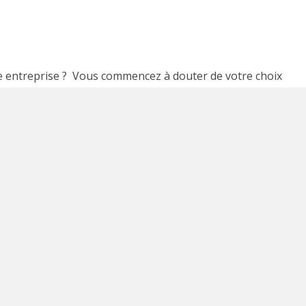
 entreprise ? Vous commencez à douter de votre choix
s les
15 caractéristiques d’entrepreneur à succès
, les
 qu’on ne dit jamais deux sans trois, voici dans cet article