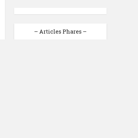
– Articles Phares –
Business Internet : Bilan
2016 et Challenge pour 2017
Comment gagner de l’argent
avec Aweber ?
Monétiser Son Blog # 1: La
Publicité
Comment Gagner de l'argent
avec Google