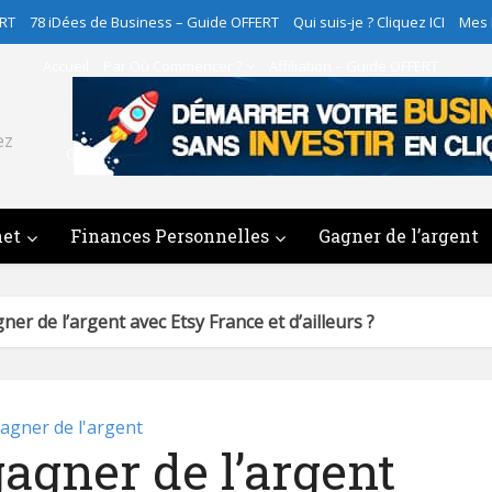
ERT
78 iDées de Business – Guide OFFERT
Qui suis-je ? Cliquez ICI
Mes
Accueil
Par Où Commencer ?
Affiliation – Guide OFFERT
78 iDées de Business – Guide OFFERT
ez
Qui suis-je ? Cliquez ICI
Mes Programmes
Contact
net
Finances Personnelles
Gagner de l’argent
r de l’argent avec Etsy France et d’ailleurs ?
agner de l'argent
gner de l’argent