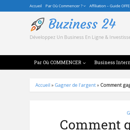
Accueil
Par Où Commencer ?
Affiliation – Guide OFF
Développez Un Business En Ligne & Investiss
Par Où COMMENCER
Business Inter
Accueil
»
Gagner de l'argent
»
Comment gagne
G
Comment ga