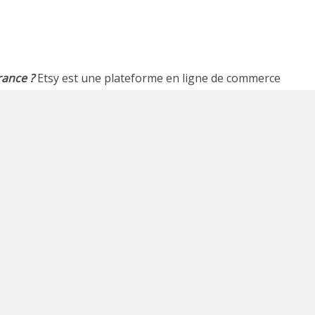
rance ?
Etsy est une plateforme en ligne de commerce
e vendre leurs produits artisanaux et faits main. Depuis
 un grand succès mais aussi dans d’autres pays.