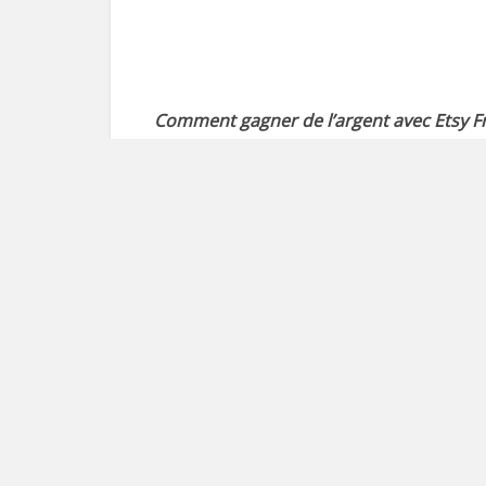
Comment gagner de l’argent avec Etsy F
électronique. Elle permet aux créateurs d
sa création en 2005, Etsy France a connu