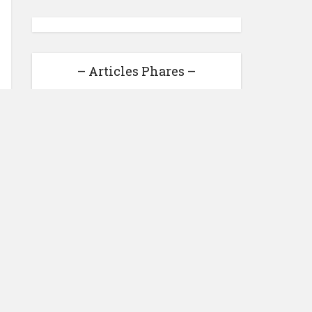
– Articles Phares –
Gagner de l’argent en ligne :
27 sites qui rémunèrent bien
Loonea : Gagner de l'argent
facilement ou pure anarque ?
Voici Mon avis
Interview d'Aurélien Amacker
patron de Système IO.
Comment il gagne 120 000
euros par mois ?