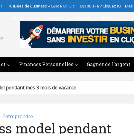
ERT
78 iDées de Business – Guide OFFERT
Qui suis-je ? Cliquez ICI
Mes
Accueil
Par Où Commencer ?
Affiliation – Guide OFFERT
78 iDées de Business – Guide OFFERT
ez
Qui suis-je ? Cliquez ICI
Mes Programmes
Contact
net
Finances Personnelles
Gagner de l’argent
l pendant mes 3 mois de vacance
Entreprendre
ss model pendant