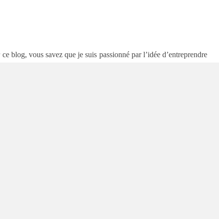
 ce blog, vous savez que je suis passionné par l’idée d’entreprendre
 La seule chose qui me fait rêver en ce moment c’est d’améliorer mes
et de voyager pour vivre la vie mes rêves. Pour ce faire, j’ai établi
 entreprises est encore meilleure car comme je vous l’avais dit, si
ez ce dont vous êtes passionné, vous aurai un passe-temps et non un
ions, je viens de définir mon
business model
pour mes vacances
t dans des collèges pendant cette année scolaire et là, c’est le repos