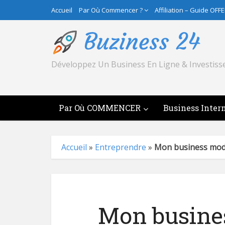
Accueil
Par Où Commencer ?
Affiliation – Guide OFF
Développez Un Business En Ligne & Investiss
Par Où COMMENCER
Business Inter
Accueil
»
Entreprendre
»
Mon business mode
Mon busine