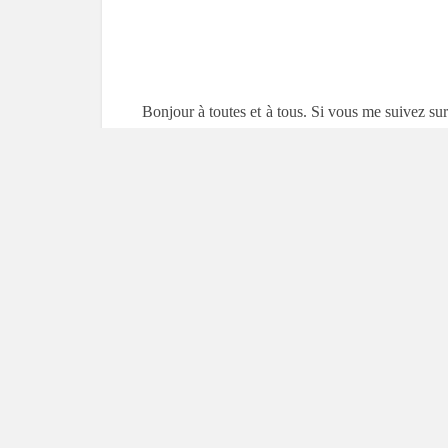
Bonjour à toutes et à tous. Si vous me suivez sur
que ce soit dans la vie réelle que sur internet.
finances par des projets que j’aurais développés 
un
business model
.
Devenir entrepreneur est bien mais vivre de ses
personne n’est prêt à payer pour que vous fassi
business.
Puisse que je ne compte pas me faire des illus
2014.
Pour ceux qui ne le savent pas, j’ai été enseignen