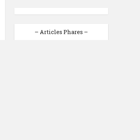
– Articles Phares –
Gagner de l’argent en ligne :
27 sites qui rémunèrent bien
Loonea : Gagner de l'argent
facilement ou pure anarque ?
Voici Mon avis
3 astuces pour développer
son entreprise
Bilan Du Blog Pour
Novembre 2014