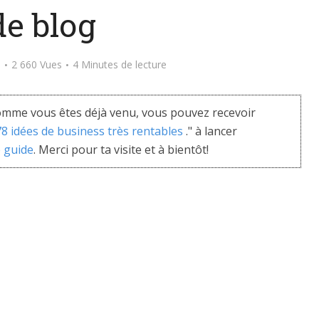
:
de blog
Un mois de coaching par mail
OFFERT
VEC L'AFFILIATION...
s
2 660 Vues
4 Minutes de lecture
il, vous acceptez recevoir des informations et
ns relative au business internet...
mme vous êtes déjà venu, vous pouvez recevoir
 78 idées de business très rentables
." à lancer
e guide
. Merci pour ta visite et à bientôt!