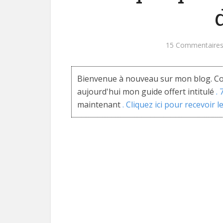
En Bonus
pour GAGNER A
15 Commentaire
En entrant votre ma
conseils et formatio
Bienvenue à nouveau sur mon blog. Co
aujourd'hui mon guide offert intitulé
.
maintenant
. Cliquez ici pour recevoir l