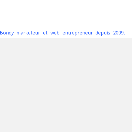
 Bondy marketeur et web entrepreneur depuis 2009,
onseils pour marketeurs à succès…
t autre support, bon nombre d’entre nous en rêvent pour
int de vue ou tout simplement donner un coup de gueule.
, clair et concis, nous devons impérativement suivre
 en 7 étapes permettant de rédiger un
article de blog
de
t, mais suivre ces étapes nous aident considérablement à