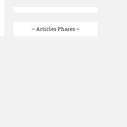
– Articles Phares –
Gagner de l’argent en ligne :
27 sites qui rémunèrent bien
Loonea : Gagner de l'argent
facilement ou pure anarque ?
Voici Mon avis
3 astuces pour développer
son entreprise
Bilan Du Blog Pour
Novembre 2014