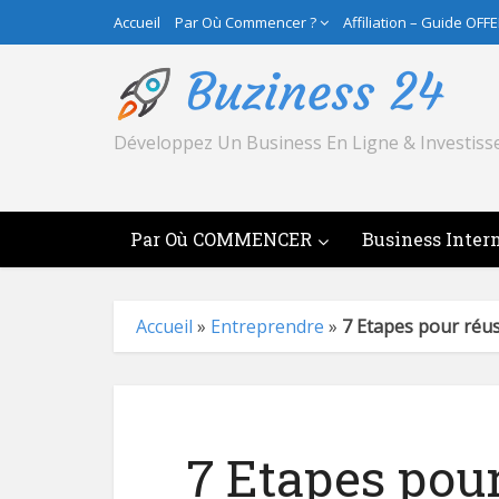
Accueil
Par Où Commencer ?
Affiliation – Guide OFF
Développez Un Business En Ligne & Investiss
Par Où COMMENCER
Business Inter
[Li
Accueil
»
Entreprendre
»
7 Etapes pour réuss
7 Etapes pour