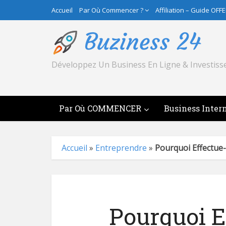
Accueil
Par Où Commencer ?
Affiliation – Guide OFF
Développez Un Business En Ligne & Investiss
Par Où COMMENCER
Business Inter
Accueil
»
Entreprendre
»
Pourquoi Effectu
Pourquoi E