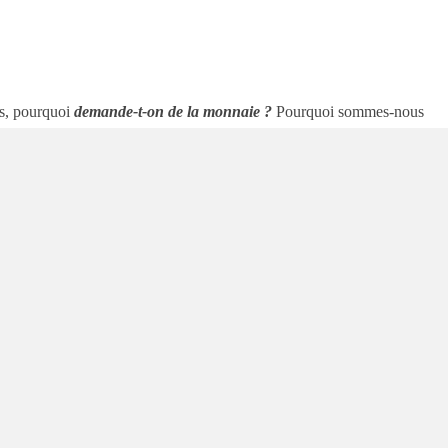
s, pourquoi
demande-t-on de la monnaie ?
Pourquoi sommes-nous
il servir ? Dans la plupart du temps comme cela a toujours été le cas,
e revenu que nous recevons que ce soit notre salaire ou que ce soit
 trois rôles. Qu’en est-il de ses demandes et comment répartir vos
 demande de monnaie ?