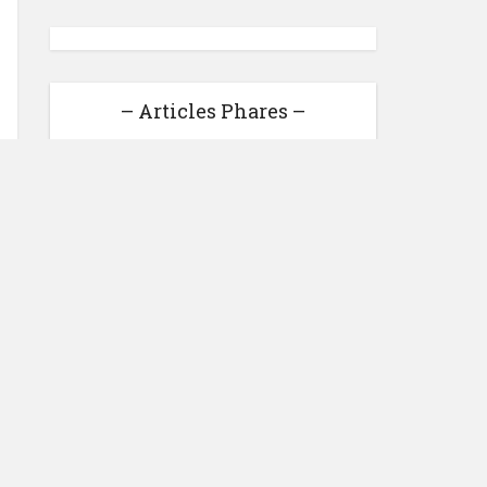
– Articles Phares –
Loonea : Gagner de l'argent
facilement ou pure anarque ?
Voici Mon avis
Gagner de l’argent en ligne :
27 sites qui rémunèrent bien
3 astuces pour développer
son entreprise
Bilan Du Blog Pour
Novembre 2014