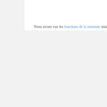
Nous avons vue les
fonctions de la monnaie
mai
en quête de l’argent et à quoi notre argent doit-
il existe
trois types de demande de monnaie
. L
des revenus strictement automatisés doit jouer
revenus pour respecter ses
différentes types de