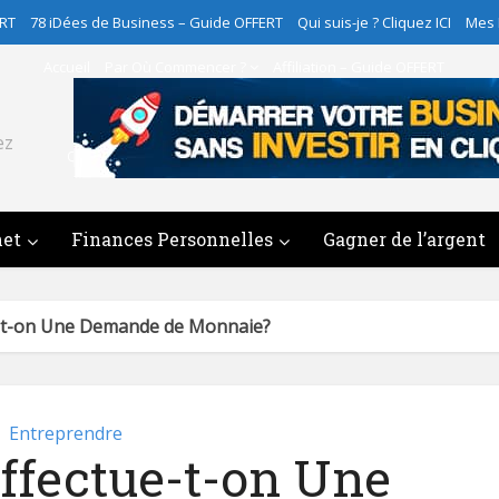
ERT
78 iDées de Business – Guide OFFERT
Qui suis-je ? Cliquez ICI
Mes
Accueil
Par Où Commencer ?
Affiliation – Guide OFFERT
78 iDées de Business – Guide OFFERT
ez
Qui suis-je ? Cliquez ICI
Mes Programmes
Contact
net
Finances Personnelles
Gagner de l’argent
e-t-on Une Demande de Monnaie?
Entreprendre
ffectue-t-on Une