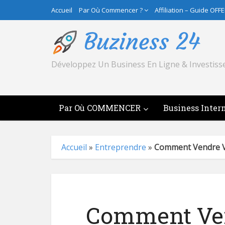
Accueil
Par Où Commencer ?
Affiliation – Guide OFF
Développez Un Business En Ligne & Investiss
Par Où COMMENCER
Business Inter
Accueil
»
Entreprendre
»
Comment Vendre Vo
Comment Ven