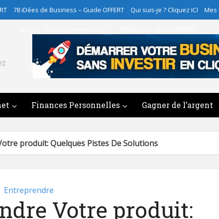
ERT
78 iDées de Business – Guide OFFERT
Qui suis-je ? Cliquez ICI
Mes
Accueil
Par Où Commencer ?
Affiliation – Guide OFFERT
78 iDées de Business – Guide OFFERT
ez
Qui suis-je ? Cliquez ICI
Mes Programmes
Contact
net
Finances Personnelles
Gagner de l’argent
tre produit: Quelques Pistes De Solutions
Entreprendre
dre Votre produit: