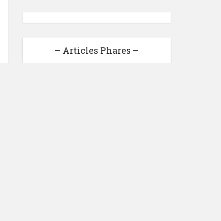
– Articles Phares –
Loonea : Gagner de l'argent
facilement ou pure anarque ?
Voici Mon avis
Gagner de l’argent en ligne :
27 sites qui rémunèrent bien
3 astuces pour développer
son entreprise
Bilan Du Blog Pour
Novembre 2014