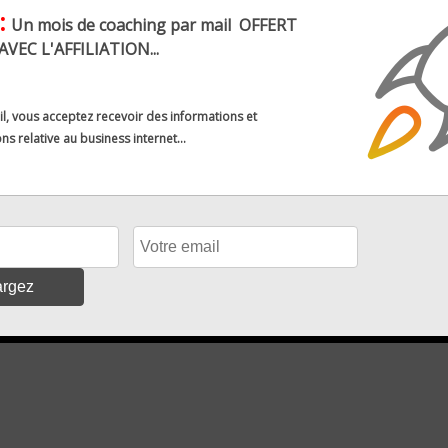
:
attendu…
Un mois de coaching par mail
OFFERT
VEC L'AFFILIATION...
s
537 Vues
3 Minutes de lecture
il, vous acceptez recevoir des informations et
ns relative au business internet...
mme vous êtes déjà venu, vous pouvez recevoir
 78 idées de business très rentables
." à lancer
e guide
. Merci pour ta visite et à bientôt!