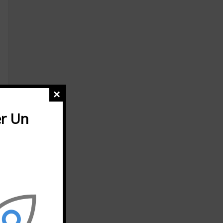
×
r Un