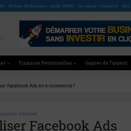
ERT
78 iDées de Business – Guide OFFERT
Qui suis-je ? Cliquez ICI
Mes
Accueil
Par Où Commencer ?
Affiliation – Guide OFFERT
78 iDées de Business – Guide OFFERT
ez
Qui suis-je ? Cliquez ICI
Mes Programmes
Contact
net
Finances Personnelles
Gagner de l’argent
ser Facebook Ads en e-commerce ?
usiness Internet
liser Facebook Ads