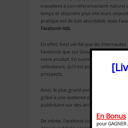
travaillent à son référencement naturel d
temps et atteindre plus vite leurs objec
pratique est de loin abordable, mais Faceb
Facebook Ads.
En effet, il est vérifié que les internaut
Facebook que sur Google. La probabilité 
votre produit. En outre, le réseau social
[Li
utilisateurs, qu’il est possible de faire 
prospects.
Ainsi, le plus grand potentiel de Facebo
grâce à une audience personnalisée vou
publicitaire sur des articles de voiture 
En Bonus
De même, Facebook compte des milliards d
pour GAGNER A