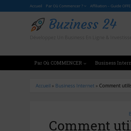
Accueil
Par Où Commencer ?
Affiliation – Guide OFF
Développez Un Business En Ligne & Investiss
Par Où COMMENCER
Business Inter
Accueil
»
Business Internet
»
Comment utili
B
Comment uti