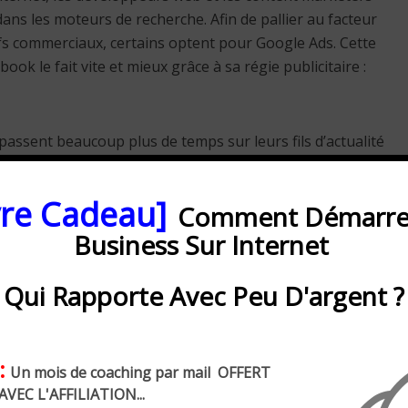
ans les moteurs de recherche. Afin de pallier au facteur
tifs commerciaux, certains optent pour Google Ads. Cette
ook le fait vite et mieux grâce à sa régie publicitaire :
es passent beaucoup plus de temps sur leurs fils d’actualité
est donc forte que vos clients potentiels y découvrent
 dispose tellement d’informations détaillées sur ses
vre Cadeau]
Comment Démarre
un ciblage précis et pointu pour acquérir de nouveaux
Business Sur Internet
ok Ads est la segmentation. Cela stipule simplement que
Qui Rapporte Avec Peu D'argent ?
s êtes par exemple en mesure de montrer votre annonce
aux personnes qui ont une voiture.
:
Un mois de coaching par mail
OFFERT
’utilisateurs en ligne chaque jour. En investissant donc
VEC L'AFFILIATION...