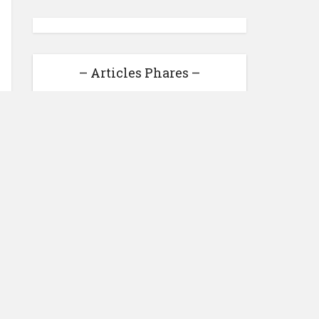
– Articles Phares –
Business Internet : Bilan
2016 et Challenge pour 2017
Monétiser Son Blog # 1: La
Publicité
Comment gagner de l’argent
avec Aweber ?
Comment Gagner de l'argent
avec Google