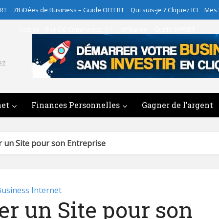
ERT
78 iDées de Business – Guide OFFERT
Qui suis-je ? Cliquez ICI
Mes
Accueil
Par Où Commencer ?
Affiliation – Guide OFFERT
78 iDées de Business – Guide OFFERT
ez
Qui suis-je ? Cliquez ICI
Mes Programmes
Contact
net
Finances Personnelles
Gagner de l’argent
 un Site pour son Entreprise
usiness Internet
er un Site pour son